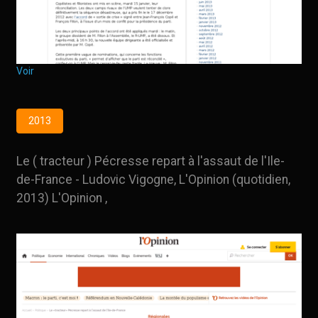
Voir
2013
Le ( tracteur ) Pécresse repart à l'assaut de l'Ile-
de-France - Ludovic Vigogne, L'Opinion (quotidien,
2013) L'Opinion ,