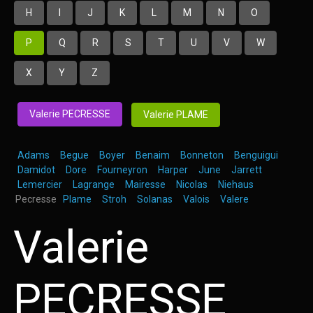
H
I
J
K
L
M
N
O
P
Q
R
S
T
U
V
W
X
Y
Z
Valerie PECRESSE
Valerie PLAME
Adams
Begue
Boyer
Benaim
Bonneton
Benguigui
Damidot
Dore
Fourneyron
Harper
June
Jarrett
Lemercier
Lagrange
Mairesse
Nicolas
Niehaus
Pecresse
Plame
Stroh
Solanas
Valois
Valere
Valerie
PECRESSE