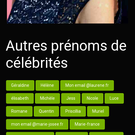
Autres prénoms de
célébrités
Géraldine
Hélène
Mon email @laurene.fr
élisabeth
Michèle
Jess
Nicole
Luce
Romane
Quentin
Priscillia
Muriel
mon email @marie-josee.fr
Marie-france