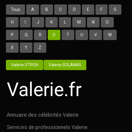
Tous
A
B
C
D
E
F
G
H
I
J
K
L
M
N
O
P
Q
R
S
T
U
V
W
X
Y
Z
Valerie STROH
Valerie SOLANAS
Valerie.fr
Annuaire des célébrités Valerie
Services de professionnels Valerie