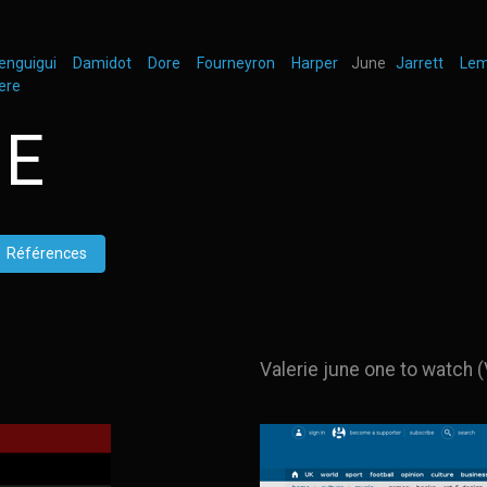
nguigui
Damidot
Dore
Fourneyron
Harper
June
Jarrett
Lem
ere
NE
Références
Valerie june one to watch (