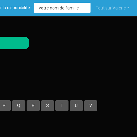
r la disponibilité :
Tout sur Valerie
P
Q
R
S
T
U
V