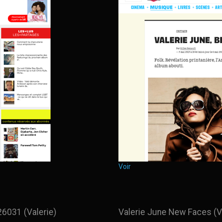
Voir
526031 (Valerie)
Valerie June New Faces (V