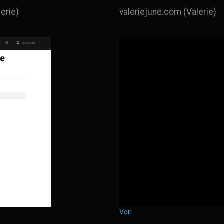
erie)
valeriejune.com (Valerie)
Voir