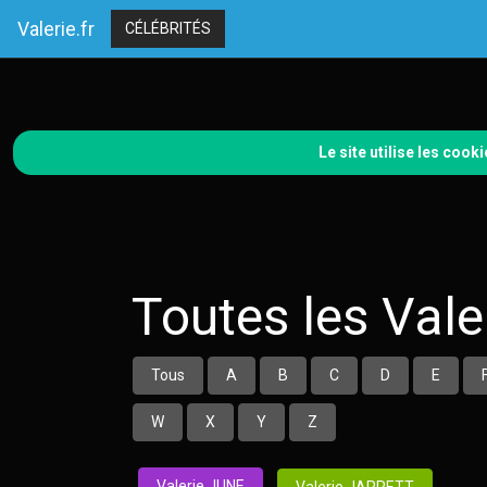
Valerie.fr
CÉLÉBRITÉS
Le site utilise les coo
Toutes les Vale
Tous
A
B
C
D
E
W
X
Y
Z
Valerie JUNE