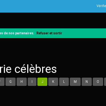
Vérifie
kies de nos partenaires.
Refuser et sortir
rie célèbres
F
G
H
I
J
K
L
M
N
O